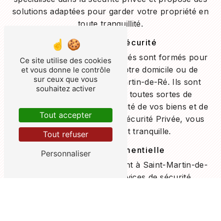
solutions adaptées pour garder votre propriété en
toute tranquillité.
Services de Sécurité
Nos agents de sécurité qualifiés sont formés pour
Ce site utilise des cookies
assurer la protection de votre domicile ou de
et vous donne le contrôle
sur ceux que vous
votre entreprise à Saint-Martin-de-Ré. Ils sont
souhaitez activer
équipés pour faire face à toutes sortes de
situations et garantir la sécurité de vos biens et de
Tout accepter
vos proches. Avec Protec Sécurité Privée, vous
pouvez avoir l'esprit tranquille.
Tout refuser
Sécurité Événementielle
Personnaliser
Organisez-vous un événement à Saint-Martin-de-
Ré et avez besoin de services de sécurité
professionnels ? Protec Sécurité Privée propose
une gamme de services pour assurer la sécurité
de votre événement, que ce soit un concert, un