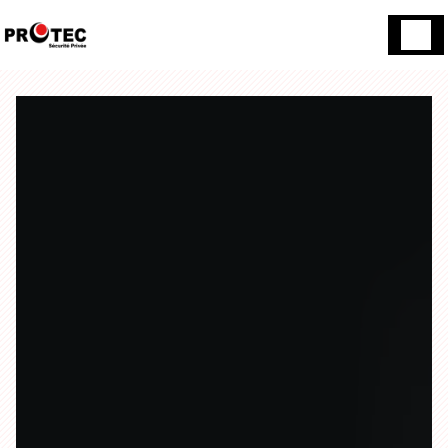
Panneau de gestion des cookies
70 Rue du 18 Juin 17138 Puilboreau
05 46 01 26 21